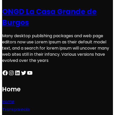
ONGD La Casa Grande de
Burgos
Many desktop publishing packages and web page
editors now use Lorem Ipsum as their default model
text, and a search for lorem ipsum will uncover many
web sites still in their infancy. Various versions have
evolved over the years
Facebook
Instagram
LinkedIn
Twitter
YouTube
Home
Home
Transparecia