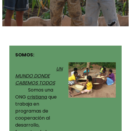
SOMOS:
UN
MUNDO DONDE
CABEMOS TODOS
Somos una
ONG
cristiana
que
trabaja en
programas de
cooperación al
desarrollo,