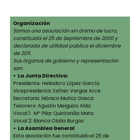
Organización
Somos una asociación sin ánimo de lucro,
constituida el 25 de Septiembre de 2000 y
declarada de utilidad pública el diciembre
de 2011.
Sus órganos de gobierno y representación
son:
• La Junta Directiva:
Presidente: Heliodoro López García
Vicepresidenta: Esther Vargas Arce
Secretaria: Mónica Muñoz Gasca
Tesorero: Agustin Melguizo Alda
Vocal 1: Mª Pilar Quintanilla Mata
Vocal 2: Blanca Olalla Burgos
• La Asamblea General
Esta asociación fue constituida el 25 de