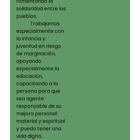
fomentando la
solidaridad entre los
pueblos.
Trabajamos
especialmente con
la infancia y
juventud en riesgo
de marginación,
apoyando
especialmente la
educación,
capacitando a la
persona para que
sea agente
responsable de su
mejora personal
material y espiritual
y pueda tener una
vida digna..