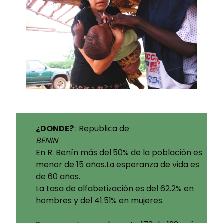
¿DONDE?
:
Republica de
BENIN
En R. Benín más del 50% de la población es
menor de 15 años.La esperanza de vida es
de 60 años.
La tasa de alfabetización es del 62.2% en
hombres y del 41.51% en mujeres.