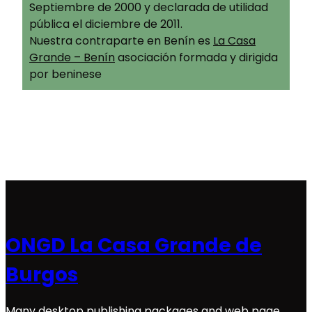
Septiembre de 2000 y declarada de utilidad
pública el diciembre de 2011.
Nuestra contraparte en Benín es
La Casa
Grande – Benín
asociación formada y dirigida
por beninese
ONGD La Casa Grande de
Burgos
Many desktop publishing packages and web page