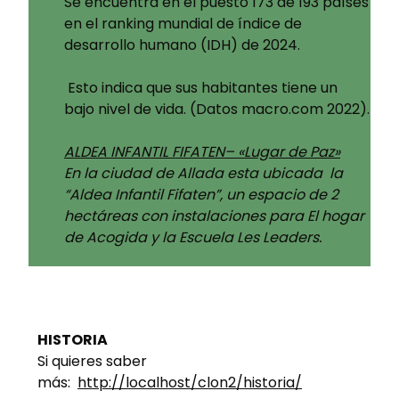
Se encuentra en el puesto 173 de 193 países
en el ranking mundial de índice de
desarrollo humano (IDH) de 2024.
Esto indica que sus habitantes tiene un
bajo nivel de vida. (Datos macro.com 2022).
ALDEA INFANTIL FIFATEN– «Lugar de Paz»
En la ciudad de Allada esta ubicada la
“Aldea Infantil Fifaten”, un espacio de 2
hectáreas con instalaciones para El hogar
de Acogida y la Escuela Les Leaders.
HISTORIA
Si quieres saber
más:
http://localhost/clon2/historia/