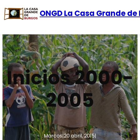
ONGD La Casa Grande de 
Saltar
al
contenido
Inicios 2000-
2005
Marcos
|
20 abril, 2015
|