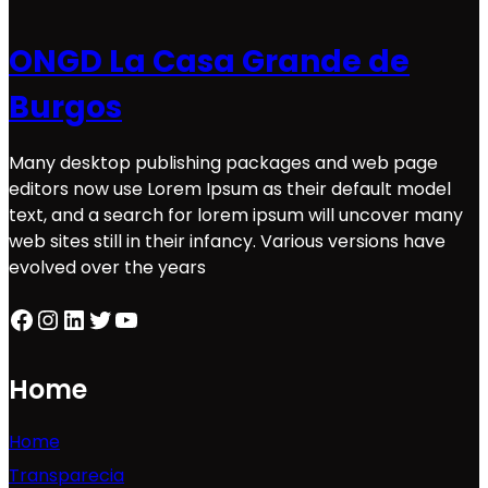
ONGD La Casa Grande de
Burgos
Many desktop publishing packages and web page
editors now use Lorem Ipsum as their default model
text, and a search for lorem ipsum will uncover many
web sites still in their infancy. Various versions have
evolved over the years
Facebook
Instagram
LinkedIn
Twitter
YouTube
Home
Home
Transparecia