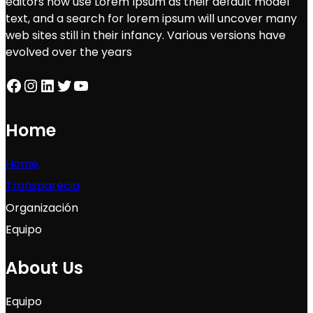
editors now use Lorem Ipsum as their default model
text, and a search for lorem ipsum will uncover many
web sites still in their infancy. Various versions have
evolved over the years
Facebook
Instagram
LinkedIn
Twitter
YouTube
Home
Home
Transparecia
Organización
Equipo
About Us
Equipo