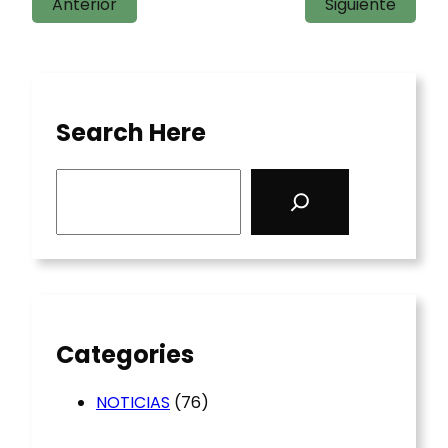
Anterior
Siguiente
Search Here
S
e
a
r
c
h
Categories
NOTICIAS
(76)