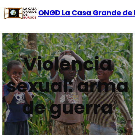
ONGD La Casa Grande de 
Saltar
al
contenido
Violencia
sexual: arma
de guerra