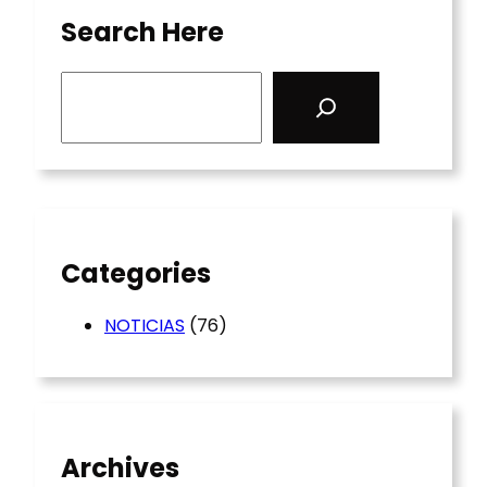
Search Here
S
e
a
r
c
h
Categories
NOTICIAS
(76)
Archives