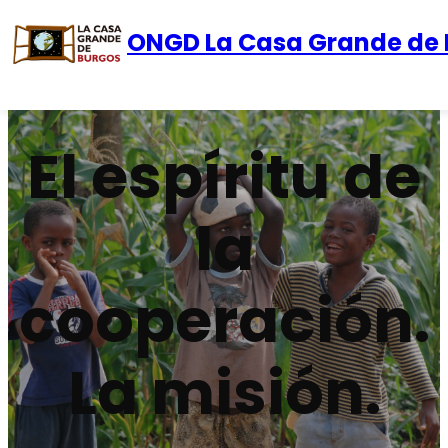
ONGD La Casa Grande de 
Saltar
al
contenido
El espíritu de
la
cooperación.
La misión.